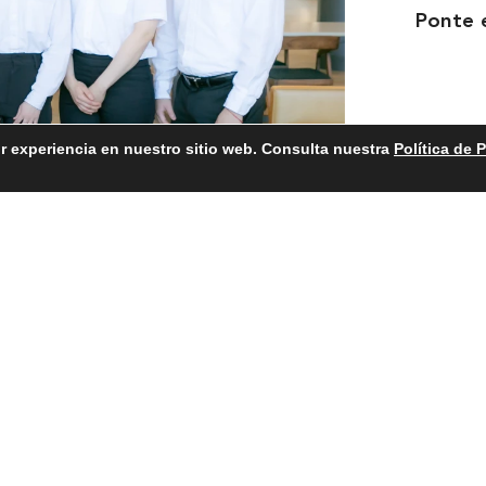
Ponte 
r experiencia en nuestro sitio web. Consulta nuestra
Política de 
Acerca de
Servicios de
construcción
Noticias
Industrias
Empleo
Ponte en contac
Política de privacidad
Condiciones de uso
Accesibilid