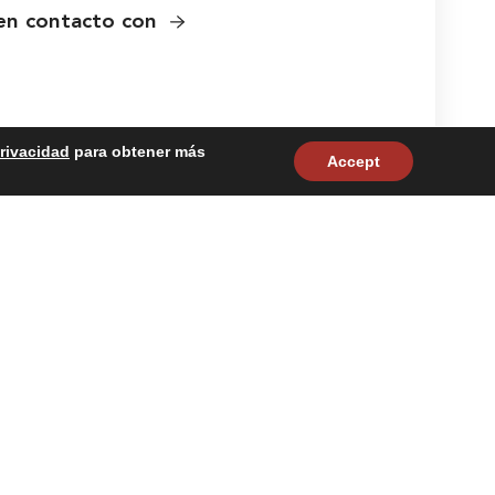
en contacto con
Privacidad
para obtener más
Accept
Síguenos:
to con
ad
Mapa del sitio