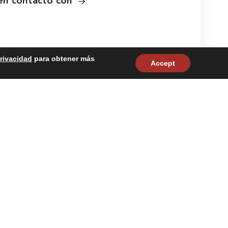
en contacto con
Privacidad
para obtener más
Accept
Síguenos:
to con
ad
Mapa del sitio