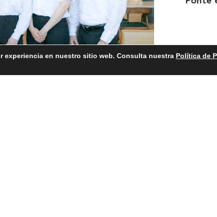
Ponte 
r experiencia en nuestro sitio web. Consulta nuestra
Política de 
Acerca de
Servicios de
construcción
Noticias
Industrias
Empleo
Ponte en contac
Política de privacidad
Condiciones de uso
Accesibilid