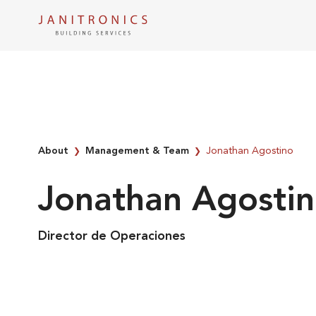
Skip
to
content
About
Management & Team
Jonathan Agostino
❯
❯
Jonathan Agosti
Director de Operaciones