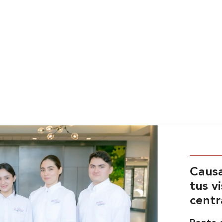
Causa
tus v
centr